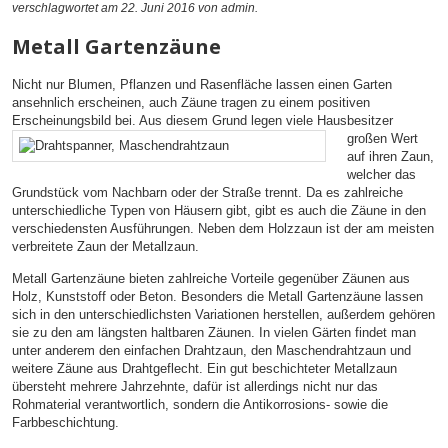
verschlagwortet am 22. Juni 2016
von admin
.
Metall Gartenzäune
Nicht nur Blumen, Pflanzen und Rasenfläche lassen einen Garten
ansehnlich erscheinen, auch Zäune tragen zu einem positiven
Erscheinungsbild bei. Aus diesem Grund legen viele
Hausbesitzer
großen Wert
auf ihren Zaun,
welcher das
Grundstück vom Nachbarn oder der Straße trennt. Da es zahlreiche
unterschiedliche Typen von Häusern gibt, gibt es auch die Zäune in den
verschiedensten Ausführungen. Neben dem Holzzaun ist der am meisten
verbreitete Zaun der Metallzaun.
Metall Gartenzäune bieten zahlreiche Vorteile gegenüber Zäunen aus
Holz, Kunststoff oder Beton. Besonders die Metall Gartenzäune lassen
sich in den unterschiedlichsten Variationen herstellen, außerdem gehören
sie zu den am längsten haltbaren Zäunen. In vielen Gärten findet man
unter anderem den einfachen Drahtzaun, den Maschendrahtzaun und
weitere Zäune aus Drahtgeflecht. Ein gut beschichteter Metallzaun
übersteht mehrere Jahrzehnte, dafür ist allerdings nicht nur das
Rohmaterial verantwortlich, sondern die Antikorrosions- sowie die
Farbbeschichtung.