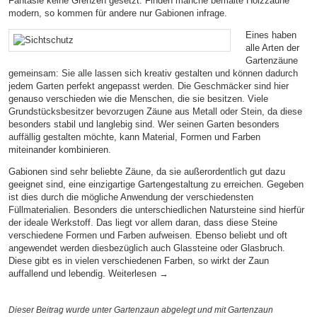
Fantasie keine Grenzen gesetzt. Finden manche bemalte Holzzäune
modern, so kommen für andere nur Gabionen infrage.
Eines haben
alle Arten der
Gartenzäune
gemeinsam: Sie alle lassen sich kreativ gestalten und können dadurch
jedem Garten perfekt angepasst werden. Die Geschmäcker sind hier
genauso verschieden wie die Menschen, die sie besitzen. Viele
Grundstücksbesitzer bevorzugen Zäune aus Metall oder Stein, da diese
besonders stabil und langlebig sind. Wer seinen Garten besonders
auffällig gestalten möchte, kann Material, Formen und Farben
miteinander kombinieren.
Gabionen sind sehr beliebte Zäune, da sie außerordentlich gut dazu
geeignet sind, eine einzigartige Gartengestaltung zu erreichen. Gegeben
ist dies durch die mögliche Anwendung der verschiedensten
Füllmaterialien. Besonders die unterschiedlichen Natursteine sind hierfür
der ideale Werkstoff. Das liegt vor allem daran, dass diese Steine
verschiedene Formen und Farben aufweisen. Ebenso beliebt und oft
angewendet werden diesbezüglich auch Glassteine oder Glasbruch.
Diese gibt es in vielen verschiedenen Farben, so wirkt der Zaun
auffallend und lebendig.
Weiterlesen
→
Dieser Beitrag wurde unter
Gartenzaun
abgelegt und mit
Gartenzaun