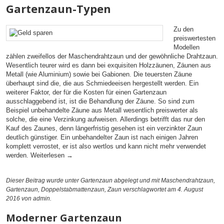
Gartenzaun-Typen
Zu den
preiswertesten
Modellen
zählen zweifellos der Maschendrahtzaun und der gewöhnliche Drahtzaun.
Wesentlich teurer wird es dann bei exquisiten Holzzäunen, Zäunen aus
Metall (wie Aluminium) sowie bei Gabionen. Die teuersten Zäune
überhaupt sind die, die aus Schmiedeeisen hergestellt werden. Ein
weiterer Faktor, der für die Kosten für einen Gartenzaun
ausschlaggebend ist, ist die Behandlung der Zäune. So sind zum
Beispiel unbehandelte Zäune aus Metall wesentlich preiswerter als
solche, die eine Verzinkung aufweisen. Allerdings betrifft das nur den
Kauf des Zaunes, denn längerfristig gesehen ist ein verzinkter Zaun
deutlich günstiger. Ein unbehandelter Zaun ist nach einigen Jahren
komplett verrostet, er ist also wertlos und kann nicht mehr verwendet
werden.
Weiterlesen
→
Dieser Beitrag wurde unter
Gartenzaun
abgelegt und mit
Maschendrahtzaun
,
Gartenzaun
,
Doppelstabmattenzaun
,
Zaun
verschlagwortet am 4. August
2016
von admin
.
Moderner Gartenzaun