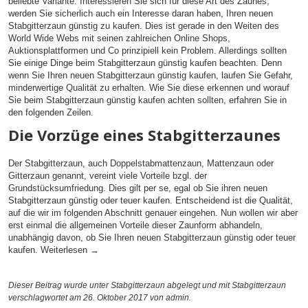
beliebte Variante. Interessieren Sie sich für diese Art des Zaunes,
werden Sie sicherlich auch ein Interesse daran haben, Ihren neuen
Stabgitterzaun günstig zu kaufen. Dies ist gerade in den Weiten des
World Wide Webs mit seinen zahlreichen Online Shops,
Auktionsplattformen und Co prinzipiell kein Problem. Allerdings sollten
Sie einige Dinge beim Stabgitterzaun günstig kaufen beachten. Denn
wenn Sie Ihren neuen Stabgitterzaun günstig kaufen, laufen Sie Gefahr,
minderwertige Qualität zu erhalten. Wie Sie diese erkennen und worauf
Sie beim Stabgitterzaun günstig kaufen achten sollten, erfahren Sie in
den folgenden Zeilen.
Die Vorzüge eines Stabgitterzaunes
Der Stabgitterzaun, auch Doppelstabmattenzaun, Mattenzaun oder
Gitterzaun genannt, vereint viele Vorteile bzgl. der
Grundstücksumfriedung. Dies gilt per se, egal ob Sie ihren neuen
Stabgitterzaun günstig oder teuer kaufen. Entscheidend ist die Qualität,
auf die wir im folgenden Abschnitt genauer eingehen. Nun wollen wir aber
erst einmal die allgemeinen Vorteile dieser Zaunform abhandeln,
unabhängig davon, ob Sie Ihren neuen Stabgitterzaun günstig oder teuer
kaufen.
Weiterlesen
→
Dieser Beitrag wurde unter
Stabgitterzaun
abgelegt und mit
Stabgitterzaun
verschlagwortet am 26. Oktober 2017
von admin
.