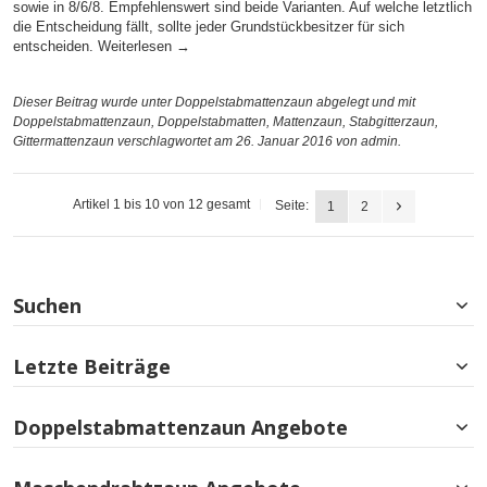
sowie in 8/6/8. Empfehlenswert sind beide Varianten. Auf welche letztlich
die Entscheidung fällt, sollte jeder Grundstückbesitzer für sich
entscheiden.
Weiterlesen
→
Dieser Beitrag wurde unter
Doppelstabmattenzaun
abgelegt und mit
Doppelstabmattenzaun
,
Doppelstabmatten
,
Mattenzaun
,
Stabgitterzaun
,
Gittermattenzaun
verschlagwortet am 26. Januar 2016
von admin
.
Artikel 1 bis 10 von 12 gesamt
Seite:
1
2
Suchen
Letzte Beiträge
Doppelstabmattenzaun Angebote