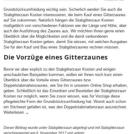
Grundstücksumfriedung wichtig sein. Sicherlich werden Sie auch die
Stabgitterzaun Kosten interessieren, die beim Kauf eines Gitterzaunes
auf Sie zukommen. Natürlich hängen die Stabgitterzaun Kosten
maßgeblich von verschiedenen Faktoren wie der Länge und Höhe, aber
auch der Ausführung des Zaunes aus. Wir möchten Ihnen gerne einen
Überblick über die Möglichkeiten und die damit verbundenen
Stabgitterzaun Kosten geben, damit Sie wissen, mit welchen Ausgaben
Sie für den Kauf und Bau eines Stabgitterzaunes rechnen müssen.
Die Vorzüge eines Gitterzaunes
Bevor wir aber explizit zu den Stabgitterzaun Kosten und einigen
anschaulichen Beispielen kommen, wollen wir Ihnen noch kurz einen
Überblick über die Vorteile eines Gitterzaunes bzw.
Doppelstabmattenzaunes, wie Sie ihn in unserem Online Shop erhalten,
geben. Schließlich ist das Einordnen und Beurteilen der Stabgitterzaun
Kosten nur möglich, wenn Sie zuvor wissen, was für Vorzüge diese
pflegeleichte Form der Grundstücksumfriedung hat. Womit auch schon
ein Stichwort gefallen ist, was den Doppelstabmattenzaun auszeichnet.
Weiterlesen
→
Dieser Beitrag wurde unter
Stabgitterzaun
abgelegt und mit
Stabgitterzaun
verschlagwortet am 6. November 2017
von admin
.