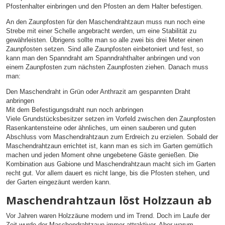
Pfostenhalter einbringen und den Pfosten an dem Halter befestigen.
An den Zaunpfosten für den Maschendrahtzaun muss nun noch eine
Strebe mit einer Schelle angebracht werden, um eine Stabilität zu
gewährleisten. Übrigens sollte man so alle zwei bis drei Meter einen
Zaunpfosten setzen. Sind alle Zaunpfosten einbetoniert und fest, so
kann man den Spanndraht am Spanndrahthalter anbringen und von
einem Zaunpfosten zum nächsten Zaunpfosten ziehen. Danach muss
man:
Den Maschendraht in Grün oder Anthrazit am gespannten Draht
anbringen
Mit dem Befestigungsdraht nun noch anbringen
Viele Grundstücksbesitzer setzen im Vorfeld zwischen den Zaunpfosten
Rasenkantensteine oder ähnliches, um einen sauberen und guten
Abschluss vom Maschendrahtzaun zum Erdreich zu erzielen. Sobald der
Maschendrahtzaun errichtet ist, kann man es sich im Garten gemütlich
machen und jeden Moment ohne ungebetene Gäste genießen. Die
Kombination aus Gabione und Maschendrahtzaun macht sich im Garten
recht gut. Vor allem dauert es nicht lange, bis die Pfosten stehen, und
der Garten eingezäunt werden kann.
Maschendrahtzaun löst Holzzaun ab
Vor Jahren waren Holzzäune modern und im Trend. Doch im Laufe der
Zeit wurde der Maschendrahtzaun immer attraktiver. Aber warum