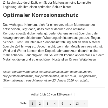
Zinkschmelze durchläuft, erhält der Mattenzaun eine komplette
Legierung, die ihm einen optimalen Schutz bietet.
Optimaler Korrosionsschutz
Das wichtigste Kriterium, sich für einen verzinkten Mattenzaun zu
entscheiden, liegt darin, dass dieser dadurch eine optimale
Korrosionsbeständigkeit erlangt. Jeder Gartenzaun ist über das Jahr
hinweg den verschiedensten Witterungseinflüssen ausgesetzt. Regen,
Schnee, Frost und intensive Sonneneinstrahlung setzen dem Material
über die Zeit hinweg zu. Jedoch nicht, wenn der Metallzaun verzinkt ist.
Wind und Wetter können dem Doppelstabmattenzaun dadurch nichts
mehr anhaben. Feuchtigkeit und Sauerstoff können anderenfalls auf dem
Metall oxidieren und zu unschönen Roststellen führen.
Weiterlesen
→
Dieser Beitrag wurde unter
Doppelstabmattenzaun
abgelegt und mit
Doppelstabmattenzaun
,
Doppelstabmatten
,
Mattenzaun
,
Stabgitterzaun
,
Gittermattenzaun
verschlagwortet am 25. Januar 2016
von admin
.
Artikel 1 bis 10 von 126 gesamt
Seite:
1
2
3
4
5
...
13