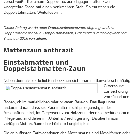
verschweißt. Bei einem Doppelstabzaun dagegen treffen zwei
waagrechte Stäbe auf einen senkrechten Stab. So entstehen die
Doppelstabmatten.
Weiterlesen
→
Dieser Beitrag wurde unter
Doppelstabmattenzaun
abgelegt und mit
Doppelstabmattenzaun
,
Doppelstabmatten
,
Gittermatten
verschlagwortet am
8. Januar 2016
von admin
.
Mattenzaun anthrazit
Einstabmatten und
Doppelstabmatten-Zaun
Neben dem allseits beliebten Holzzaun sieht man mittlerweile sehr häufig
Gitterzäune
zur Sicherung
von Grund und
Boden, ob im betrieblichen oder privaten Bereich. Das liegt unter
anderem daran, dass die Zaunmatten recht preisgünstig in der
Anschaffung sind, im Gegensatz zum Holzzaun, denn sie bedürfen kaum
Pflege und sind daher im „Unterhalt“ recht günstig. Darüber hinaus
verfügen Mattenzäune über höchste Langlebigkeit.
Die geläufigsten Farbvariationen des Mattenzauns sind Metallfarben oder