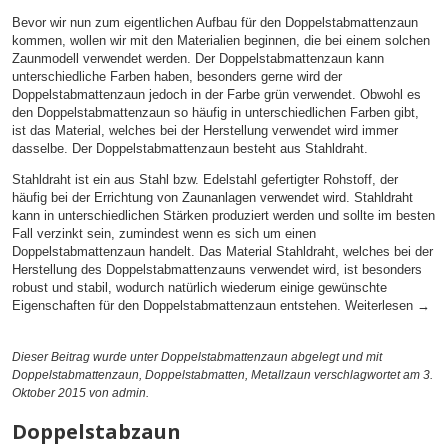
Bevor wir nun zum eigentlichen Aufbau für den Doppelstabmattenzaun
kommen, wollen wir mit den Materialien beginnen, die bei einem solchen
Zaunmodell verwendet werden. Der Doppelstabmattenzaun kann
unterschiedliche Farben haben, besonders gerne wird der
Doppelstabmattenzaun jedoch in der Farbe grün verwendet. Obwohl es
den Doppelstabmattenzaun so häufig in unterschiedlichen Farben gibt,
ist das Material, welches bei der Herstellung verwendet wird immer
dasselbe. Der Doppelstabmattenzaun besteht aus Stahldraht.
Stahldraht ist ein aus Stahl bzw. Edelstahl gefertigter Rohstoff, der
häufig bei der Errichtung von Zaunanlagen verwendet wird. Stahldraht
kann in unterschiedlichen Stärken produziert werden und sollte im besten
Fall verzinkt sein, zumindest wenn es sich um einen
Doppelstabmattenzaun handelt. Das Material Stahldraht, welches bei der
Herstellung des Doppelstabmattenzauns verwendet wird, ist besonders
robust und stabil, wodurch natürlich wiederum einige gewünschte
Eigenschaften für den Doppelstabmattenzaun entstehen.
Weiterlesen
→
Dieser Beitrag wurde unter
Doppelstabmattenzaun
abgelegt und mit
Doppelstabmattenzaun
,
Doppelstabmatten
,
Metallzaun
verschlagwortet am 3.
Oktober 2015
von admin
.
Doppelstabzaun