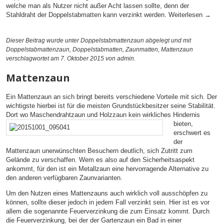
welche man als Nutzer nicht außer Acht lassen sollte, denn der
Stahldraht der Doppelstabmatten kann verzinkt werden.
Weiterlesen
→
Dieser Beitrag wurde unter
Doppelstabmattenzaun
abgelegt und mit
Doppelstabmattenzaun
,
Doppelstabmatten
,
Zaunmatten
,
Mattenzaun
verschlagwortet am 7. Oktober 2015
von admin
.
Mattenzaun
Ein Mattenzaun an sich bringt bereits verschiedene Vorteile mit sich. Der
wichtigste hierbei ist für die meisten Grundstückbesitzer seine Stabilität.
Dort wo Maschendrahtzaun und
Holzzaun kein wirkliches Hindernis
bieten,
erschwert es
der
Mattenzaun unerwünschten Besuchern deutlich, sich Zutritt zum
Gelände zu verschaffen. Wem es also auf den Sicherheitsaspekt
ankommt, für den ist ein Metallzaun eine hervorragende Alternative zu
den anderen verfügbaren Zaunvarianten.
Um den Nutzen eines Mattenzauns auch wirklich voll ausschöpfen zu
können, sollte dieser jedoch in jedem Fall verzinkt sein. Hier ist es vor
allem die sogenannte Feuerverzinkung die zum Einsatz kommt. Durch
die Feuerverzinkung, bei der der Gartenzaun ein Bad in einer