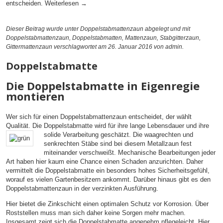
entscheiden.
Weiterlesen
→
Dieser Beitrag wurde unter
Doppelstabmattenzaun
abgelegt und mit
Doppelstabmattenzaun
,
Doppelstabmatten
,
Mattenzaun
,
Stabgitterzaun
,
Gittermattenzaun
verschlagwortet am 26. Januar 2016
von admin
.
Doppelstabmatte
Die Doppelstabmatte in Eigenregie
montieren
Wer sich für einen Doppelstabmattenzaun entscheidet, der wählt
Qualität. Die Doppelstabmatte wird für ihre lange Lebensdauer und ihre
solide Verarbeitung geschätzt.
Die waagrechten und
senkrechten Stäbe sind bei diesem Metallzaun fest
miteinander verschweißt. Mechanische Bearbeitungen jeder
Art haben hier kaum eine Chance einen Schaden anzurichten. Daher
vermittelt die Doppelstabmatte ein besonders hohes Sicherheitsgefühl,
worauf es vielen Gartenbesitzern ankommt. Darüber hinaus gibt es den
Doppelstabmattenzaun in der verzinkten Ausführung.
Hier bietet die Zinkschicht einen optimalen Schutz vor Korrosion. Über
Roststellen muss man sich daher keine Sorgen mehr machen.
Insgesamt zeigt sich die Doppelstabmatte angenehm pflegeleicht. Hier