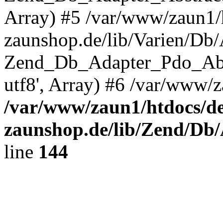
Array) #5 /var/www/zaun1/
zaunshop.de/lib/Varien/Db
Zend_Db_Adapter_Pdo_Ab
utf8', Array) #6 /var/www/z
/var/www/zaun1/htdocs/de
zaunshop.de/lib/Zend/Db
line
144