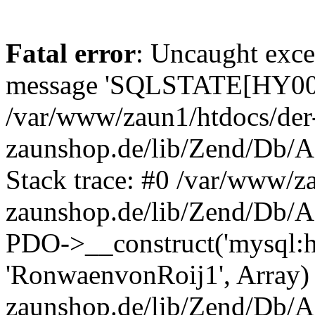
Fatal error
: Uncaught exce
message 'SQLSTATE[HY000]
/var/www/zaun1/htdocs/der
zaunshop.de/lib/Zend/Db/A
Stack trace: #0 /var/www/z
zaunshop.de/lib/Zend/Db/A
PDO->__construct('mysql:hos
'RonwaenvonRoij1', Array)
zaunshop.de/lib/Zend/Db/A