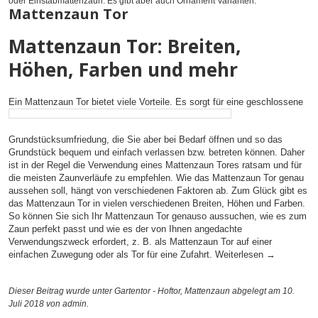
oder Einstabmattenzaun. Es gibt aber auch Ornament Varianten.
Mattenzaun Tor
Mattenzaun Tor: Breiten,
Höhen, Farben und mehr
Ein Mattenzaun Tor bietet viele Vorteile. Es sorgt für eine geschlossene
Grundstücksumfriedung, die Sie aber bei Bedarf öffnen und so das
Grundstück bequem und einfach verlassen bzw. betreten können. Daher
ist in der Regel die Verwendung eines Mattenzaun Tores ratsam und für
die meisten Zaunverläufe zu empfehlen. Wie das Mattenzaun Tor genau
aussehen soll, hängt von verschiedenen Faktoren ab. Zum Glück gibt es
das Mattenzaun Tor in vielen verschiedenen Breiten, Höhen und Farben.
So können Sie sich Ihr Mattenzaun Tor genauso aussuchen, wie es zum
Zaun perfekt passt und wie es der von Ihnen angedachte
Verwendungszweck erfordert, z. B. als Mattenzaun Tor auf einer
einfachen Zuwegung oder als Tor für eine Zufahrt.
Weiterlesen
→
Dieser Beitrag wurde unter
Gartentor - Hoftor
,
Mattenzaun
abgelegt am 10.
Juli 2018
von admin
.