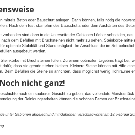
ensweise
n mittels Beton oder Bauschutt anlegen. Darin können, falls nötig die notwen
ellen. Nach dem fest stampfen des Bauschutts oder dem Aushärten des Betons
 vorhanden sind dann in die Unterseite der Gabionen Löcher schneiden, das er
 nach dem Befüllen mit Bruchsteinen nicht mehr zu sehen. Steinkörbe mittel
für optimale Stabilität und Standfestigkeit. Im Anschluss die im Set befindli
füllen ausgebeult werden.
teinkörbe mit Bruchsteinen füllen. Zu einem optimalen Ergebnis trägt bei, w
t dafür, dass sie gerade stehen bleiben. Kleinere Steine können mit Hilfe ei
n. Beim Befüllen die Steine so anrichten, dass möglichst wenig Hohlräume e
 Noch nicht ganz!
schichte noch ein sauberes Gesicht zu geben, das vollendete Meisterstück 
eendigung der Reinigungsarbeiten können die schönen Farben der Bruchstein
rde unter
Gabionen
abgelegt und mit
Gabionen
verschlagwortet am 18. Februar 20
rag