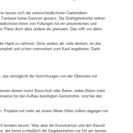
kte lassen sich die unterschiedlichsten Gartenideen
r Fantasie keine Grenzen gesetzt. Die Drahtgitterkörbe wirken
edlichsten Arten von Füllungen für ein ansehnliches und
r Pläne doch alles andere als preiswert. Das trifft vor allem
 die Hand zu nehmen. Denn anders als viele denken, ist das
komplett und schon vormontiert zum Kauf angeboten. Dank
 das ermöglicht die Vorrichtungen von der Oberseite mit
Gabionen dienen meist Bauschutt oder Beton, wobei Beton mehr
erweise für den Aufbau benötigten Gerüstrohre, sind bei den
. Projekte mit mehr als einem Meter Höhe sollten dagegen mit
ch beraten lassen. Was aber die Konstruktion und den Baustil
te, der kennt schließlich die Gegebenheiten vor Ort am besten.