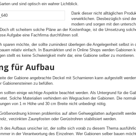
arten und sind optisch ein wahrer Lichtblick.
Dank dieser nicht alltäglichen Produ
verwirklichen. Diesbezüglich sind de
modern und sorgen mit den unterschi
. Doch oft scheitern solche Pläne an der Kostenfrage, ist die Umsetzung solche
ese Aufgabe eine Fachfirma durchführen soll.
h sparen möchte, der sollte zumindest überlegen die Angelegenheit selbst in
bauen relativ einfach. In Baumärkten und in Online Shops werden Gabionen 
en stellt es keine Schwierigkeit mehr dar, eine Gabione selber zu montieren.
ng für Aufbau
eite der Gabione angebrachte Deckel mit Scharnieren kann aufgestellt werden,
r Gabionensteinen zu befüllen.
en sollten einige wichtige Aspekte beachtet werden. Als Untergrund für die 
bietet. Solche Materialien verhindern ein Wegsacken der Gabionen. Die normal
htungen von 1 m Höhe und 30 cm Breite nicht unbedingt nötig.
Größenordnung können problemlos auf alten Gehwegplatten aufgestellt werden
olz, verzinkten Zaunpfosten oder Gerüstrohren stabilisiert werden.
ch des Aufbaus unsicher ist, der sollte sich vorab zu diesem Thema ausführli
egt immer in der Verantwortung des Einzelnen. Wer Gabionen selber bauen möch