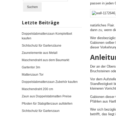
passen in jeden G
Suchen
Letzte Beiträge
natürliches Flair
dann zu, wenn di
Doppelstabmattenzaun Komplettset
Wer diesbezüglic
kaufen
Gabionen selber 
Sichtschutz für Gartenzäune
dieser Vorkehrung
Zaunelemente aus Metall
Anleitu
Maschendraht aus dem Baumarkt
Der an der Obers
Gartentor 3m
Bruchsteinen ode
Mattenzaun Tor
Vor dem Aufstell
Doppelstabmattenzaun Zubehör kaufen
Standfestigkeit 
kleineren Vorric
Maschendraht 200 cm
Zaun aus Doppelstabmatten Preise
Gabionen dieser 
Pfählen aus Harth
Pfosten für Stabgitterzaun aufstellen
Wer sich bezügli
Sichtschutz für Gartenzaun
betrifft, das li