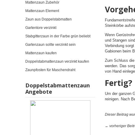
Mattenzaun Zubehör
Vorgeh
Mattenzaun Element
Zaun aus Doppelstabmatten
Fundamentstreife
Steinkörbe aufst
Gartentore verzinkt
Wenn Gerüstrohre
Stabgitterzaun in der Farbe grün beliebt
und Stangen sind
Gartenzaun sollte verzinkt sein
Verbindung sorgt 
Gabionen beim Be
Mattenzaun kaufen
Zum Schluss die S
Doppelstabmattenzaun verzinkt kaufen
werden. Das sorg
Zaunpfosten für Maschendraht
von Hand einlege
Fertig?
Doppelstabmattenzaun
Angebote
Um der ganzen Ge
reinigen. Nach B
Dieser Beitrag wu
← vorheriger Beit