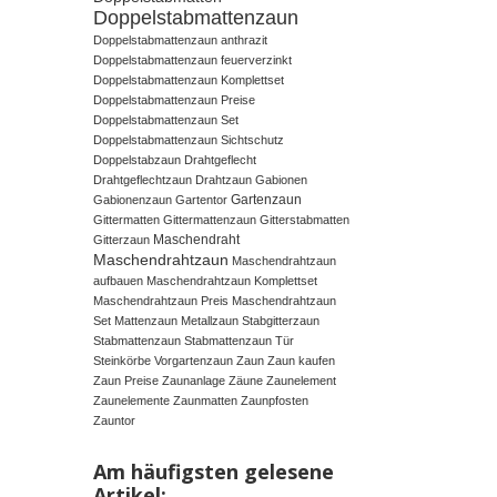
Doppelstabmattenzaun
Doppelstabmattenzaun anthrazit
Doppelstabmattenzaun feuerverzinkt
Doppelstabmattenzaun Komplettset
Doppelstabmattenzaun Preise
Doppelstabmattenzaun Set
Doppelstabmattenzaun Sichtschutz
Doppelstabzaun
Drahtgeflecht
Drahtgeflechtzaun
Drahtzaun
Gabionen
Gartenzaun
Gabionenzaun
Gartentor
Gittermatten
Gittermattenzaun
Gitterstabmatten
Maschendraht
Gitterzaun
Maschendrahtzaun
Maschendrahtzaun
aufbauen
Maschendrahtzaun Komplettset
Maschendrahtzaun Preis
Maschendrahtzaun
Set
Mattenzaun
Metallzaun
Stabgitterzaun
Stabmattenzaun
Stabmattenzaun Tür
Steinkörbe
Vorgartenzaun
Zaun
Zaun kaufen
Zaun Preise
Zaunanlage
Zäune
Zaunelement
Zaunelemente
Zaunmatten
Zaunpfosten
Zauntor
Am häufigsten gelesene
Artikel: