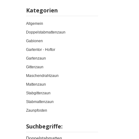
Kategorien
Allgemein
Doppelstabmattenzaun
Gabionen
Gartentor - Hoftor
Gartenzaun
Gitterzaun
Maschendrahtzaun
Mattenzaun
Stabgitterzaun
Stabmattenzaun
Zaunpfosten
Suchbegriffe:
Doppelstabmatten