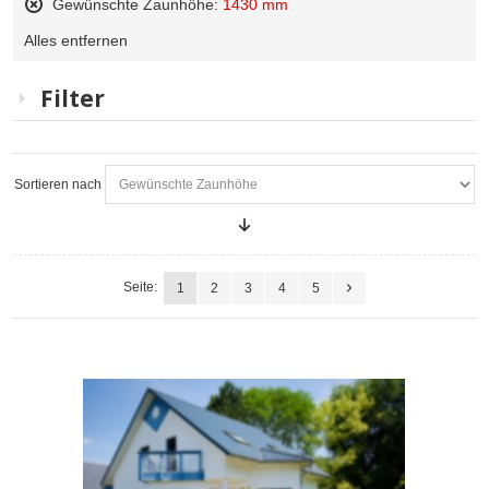
Gewünschte Zaunhöhe:
1430 mm
Diesen
Alles entfernen
Artikel
entfernen
Filter
Sortieren nach
Seite:
1
2
3
4
5