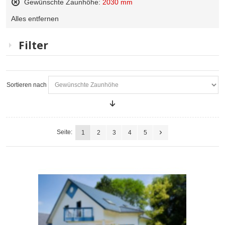
Gewünschte Zaunhöhe:
2030 mm
Diesen
Alles entfernen
Artikel
entfernen
Filter
Sortieren nach
Seite:
1
2
3
4
5