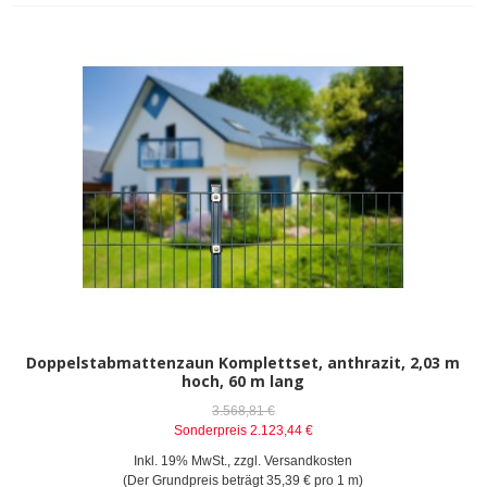
Doppelstabmattenzaun Komplettset, anthrazit, 2,03 m
hoch, 60 m lang
3.568,81 €
Sonderpreis
2.123,44 €
Inkl. 19% MwSt.
,
zzgl.
Versandkosten
(Der Grundpreis beträgt
35,39 €
pro 1 m)