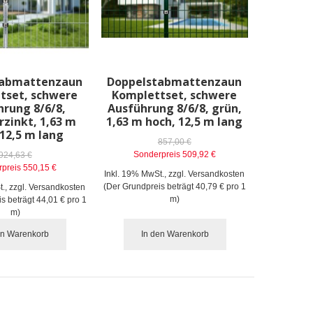
tabmattenzaun
Doppelstabmattenzaun
tset, schwere
Komplettset, schwere
hrung 8/6/8,
Ausführung 8/6/8, grün,
rzinkt, 1,63 m
1,63 m hoch, 12,5 m lang
 12,5 m lang
857,00 €
Sonderpreis
509,92 €
924,63 €
preis
550,15 €
Inkl. 19% MwSt.
,
zzgl.
Versandkosten
(Der Grundpreis beträgt
40,79 €
pro 1
t.
,
zzgl.
Versandkosten
m)
is beträgt
44,01 €
pro 1
m)
en Warenkorb
In den Warenkorb