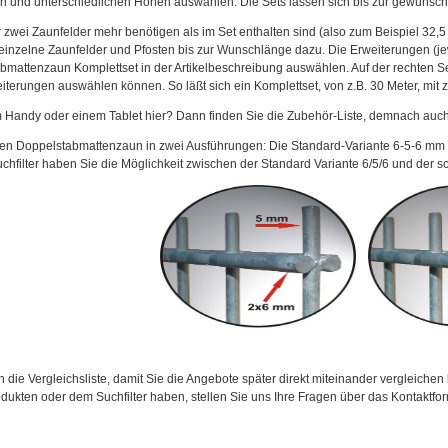
n und unterschiedlichen Höhen auswählen. Die Sets lassen sich bis zur gewünsc
zwei Zaunfelder mehr benötigen als im Set enthalten sind (also zum Beispiel 32,5 
 einzelne Zaunfelder und Pfosten bis zur Wunschlänge dazu. Die Erweiterungen (j
bmattenzaun Komplettset in der Artikelbeschreibung auswählen. Auf der rechten Se
eiterungen auswählen können. So läßt sich ein Komplettset, von z.B. 30 Meter, mit 
m Handy oder einem Tablet hier? Dann finden Sie die Zubehör-Liste, demnach auch 
 den Doppelstabmattenzaun in zwei Ausführungen: Die Standard-Variante 6-5-6 mm 
uchfilter haben Sie die Möglichkeit zwischen der Standard Variante 6/5/6 und der 
in die Vergleichsliste, damit Sie die Angebote später direkt miteinander vergleic
ukten oder dem Suchfilter haben, stellen Sie uns Ihre Fragen über das Kontaktform