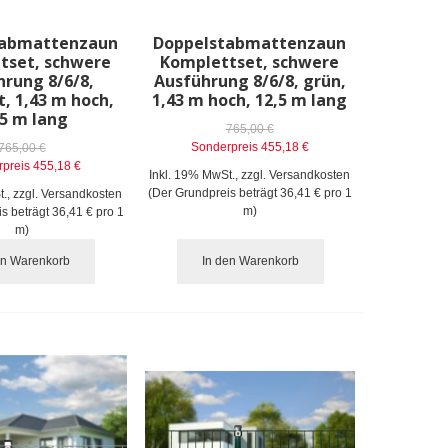
tabmattenzaun
Doppelstabmattenzaun
tset, schwere
Komplettset, schwere
hrung 8/6/8,
Ausführung 8/6/8, grün,
t, 1,43 m hoch,
1,43 m hoch, 12,5 m lang
,5 m lang
765,00 €
Sonderpreis
455,18 €
765,00 €
preis
455,18 €
Inkl. 19% MwSt.
,
zzgl.
Versandkosten
(Der Grundpreis beträgt
36,41 €
pro 1
t.
,
zzgl.
Versandkosten
m)
is beträgt
36,41 €
pro 1
m)
en Warenkorb
In den Warenkorb