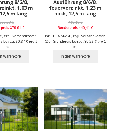
hrung 8/6/8,
Ausführung 8/6/8,
rzinkt, 1,03 m
feuerverzinkt, 1,23 m
 12,5 m lang
hoch, 12,5 m lang
638,00 €
740,18 €
preis
379,61 €
Sonderpreis
440,41 €
t.
,
zzgl.
Versandkosten
Inkl. 19% MwSt.
,
zzgl.
Versandkosten
is beträgt
30,37 €
pro 1
(Der Grundpreis beträgt
35,23 €
pro 1
m)
m)
en Warenkorb
In den Warenkorb