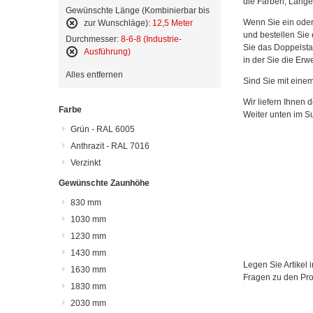
die Farben, Länge
Gewünschte Länge (Kombinierbar bis
Wenn Sie ein oder 
zur Wunschläge):
12,5 Meter
und bestellen Sie
Diesen
Durchmesser:
8-6-8 (Industrie-
Sie das Doppelsta
Artikel
Ausführung)
in der Sie die Erw
entfernen
Diesen
Alles entfernen
Artikel
Sind Sie mit eine
entfernen
Wir liefern Ihnen
Farbe
Weiter unten im S
Grün - RAL 6005
Anthrazit - RAL 7016
Verzinkt
Gewünschte Zaunhöhe
830 mm
1030 mm
1230 mm
1430 mm
Legen Sie Artikel 
1630 mm
Fragen zu den Prod
1830 mm
2030 mm