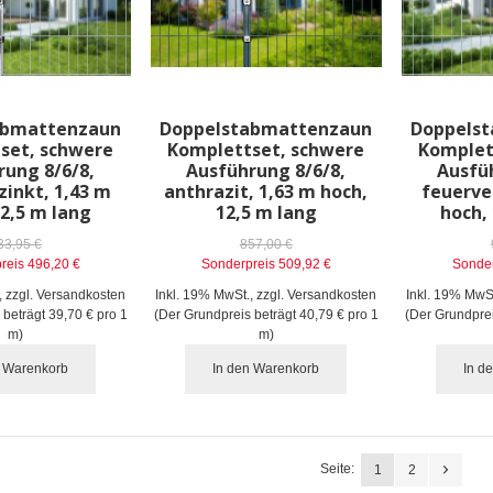
abmattenzaun
Doppelstabmattenzaun
Doppels
set, schwere
Komplettset, schwere
Komplet
rung 8/6/8,
Ausführung 8/6/8,
Ausfü
zinkt, 1,43 m
anthrazit, 1,63 m hoch,
feuerve
12,5 m lang
12,5 m lang
hoch,
33,95 €
857,00 €
reis
496,20 €
Sonderpreis
509,92 €
Sonder
,
zzgl.
Versandkosten
Inkl. 19% MwSt.
,
zzgl.
Versandkosten
Inkl. 19% MwS
 beträgt
39,70 €
pro 1
(Der Grundpreis beträgt
40,79 €
pro 1
(Der Grundpre
m)
m)
n Warenkorb
In den Warenkorb
In d
Seite:
1
2