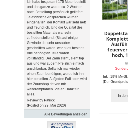
Ich habe insgesamt 175 Meter bestellt
und das ganze wurde ca. 2 Wochen
nach Bestellung persönlich geliefert.
Telefonische Absprachen wurden
eingehalten, der Kontakt war sehr nett
und freundlich. Und die Qualität des
Doppelst
bestellten Materials war sehr
zufriedenstellend. (Bis auf einige
Komplett
Gewinde die sehr unsauber
Ausfüh
geschnitten waren, war alles bestens.
feuerver
Alle benötigten Teile waren
hoch, 
vollständig. Der Zaun steht , sieht top
aus und war zudem Preislich einfach
8
unschlagbar. Sollte ich mal wieder
Sonderp
einen Zaun benötigen, werde ich ihn
Inkl. 19% MwSt.
hier bestellen. Auf jeden Fall aber, wird
(Der Grundpreis
der-Zaunshop.de von mir
weiterempfohlen. Vielen Dank für
alles.
In de
Review by Patrick
(Posted on 29. Mai 2020)
Alle Bewertungen anzeigen