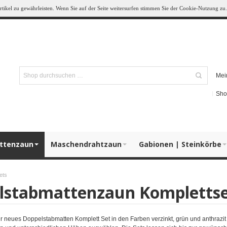
ikel zu gewährleisten. Wenn Sie auf der Seite weitersurfen stimmen Sie der Cookie-Nutzung zu.
Mei
Sho
ttenzaun
Maschendrahtzaun
Gabionen | Steinkörbe
ets
lstabmattenzaun Komplettse
r neues Doppelstabmatten Komplett Set in den Farben verzinkt, grün und anthrazit b