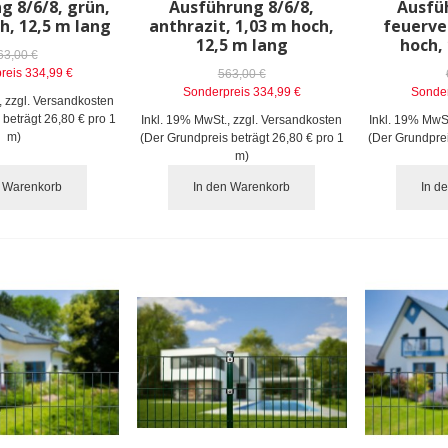
g 8/6/8, grün,
Ausführung 8/6/8,
Ausfü
h, 12,5 m lang
anthrazit, 1,03 m hoch,
feuerve
12,5 m lang
hoch,
63,00 €
reis
334,99 €
563,00 €
Sonderpreis
334,99 €
Sonder
,
zzgl.
Versandkosten
 beträgt
26,80 €
pro 1
Inkl. 19% MwSt.
,
zzgl.
Versandkosten
Inkl. 19% MwS
m)
(Der Grundpreis beträgt
26,80 €
pro 1
(Der Grundpre
m)
n Warenkorb
In den Warenkorb
In d