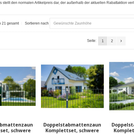
s stellt den normalen Artikelpreis dar, der außerhalb der aktuellen Rabattaktion verl
on 21 gesamt
Sortieren nach
Seite:
1
2
abmattenzaun
Doppelstabmattenzaun
Doppels
set, schwere
Komplettset, schwere
Komplet