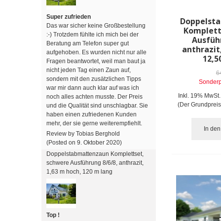
Super zufrieden
Doppelst
Das war sicher keine Großbestellung
Komplett
:-) Trotzdem fühlte ich mich bei der
Ausfüh
Beratung am Telefon super gut
anthrazit
aufgehoben. Es wurden nicht nur alle
12,5
Fragen beantwortet, weil man baut ja
nicht jeden Tag einen Zaun auf,
6
sondern mit den zusätzlichen Tipps
Sonderp
war mir dann auch klar auf was ich
Inkl. 19% MwSt.
noch alles achten musste. Der Preis
(Der Grundpreis
und die Qualität sind unschlagbar. Sie
haben einen zufriedenen Kunden
mehr, der sie gerne weiterempfiehlt.
In de
Review by Tobias Berghold
(Posted on 9. Oktober 2020)
Doppelstabmattenzaun Komplettset,
schwere Ausführung 8/6/8, anthrazit,
1,63 m hoch, 120 m lang
Top !