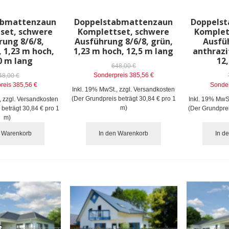
abmattenzaun
Doppelstabmattenzaun
Doppels
set, schwere
Komplettset, schwere
Komplet
rung 8/6/8,
Ausführung 8/6/8, grün,
Ausfü
, 1,23 m hoch,
1,23 m hoch, 12,5 m lang
anthrazi
0 m lang
12
648,00 €
Sonderpreis
385,56 €
48,00 €
reis
385,56 €
Sonder
Inkl. 19% MwSt.
,
zzgl.
Versandkosten
(Der Grundpreis beträgt
30,84 €
pro 1
,
zzgl.
Versandkosten
Inkl. 19% MwS
m)
 beträgt
30,84 €
pro 1
(Der Grundpre
m)
n Warenkorb
In den Warenkorb
In d