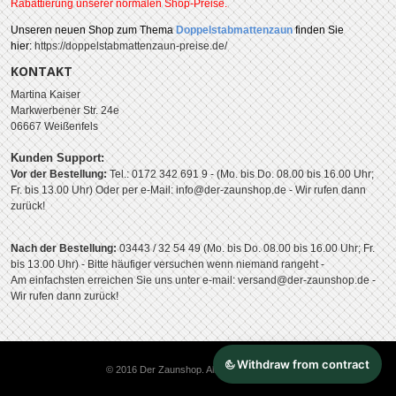
Rabattierung unserer normalen Shop-Preise.
Unseren
neuen Shop zum Thema
Doppelstabmattenzaun
finden Sie
hier:
https://doppelstabmattenzaun-preise.de/
KONTAKT
Martina Kaiser
Markwerbener Str. 24e
06667 Weißenfels
Kunden Support:
Vor der Bestellung:
Tel.: 0172 342 691 9 - (Mo. bis Do. 08.00 bis 16.00 Uhr;
Fr. bis 13.00 Uhr)
Oder per e-Mail: info@der-zaunshop.de
- Wir rufen dann
zurück!
Nach der Bestellung:
03443 / 32 54 49 (Mo. bis Do. 08.00 bis 16.00 Uhr; Fr.
bis 13.00 Uhr) - Bitte häufiger versuchen wenn niemand rangeht -
Am einfachsten erreichen Sie uns unter e-mail: versand@der-zaunshop.de -
Wir rufen dann zurück!
© 2016 Der Zaunshop. All Rights Reserved