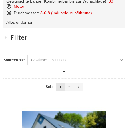
Gewünschte Länge (Kombinierbar bis zur Wunschläge):
30
Meter
Diesen
Durchmesser:
8-6-8 (Industrie-Ausführung)
Artikel
Diesen
entfernen
Alles entfernen
Artikel
entfernen
Filter
Sortieren nach
Seite:
1
2