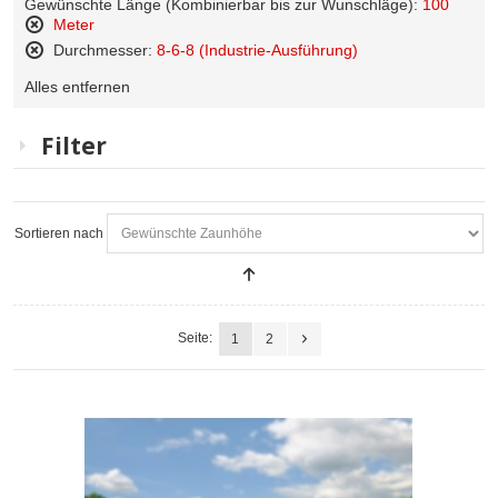
Gewünschte Länge (Kombinierbar bis zur Wunschläge):
100
Meter
Diesen
Durchmesser:
8-6-8 (Industrie-Ausführung)
Artikel
Diesen
entfernen
Alles entfernen
Artikel
entfernen
Filter
Sortieren nach
Seite:
1
2