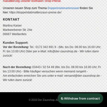
Rabattierung unserer normalen Shop-Preise.
Unseren
neuen Shop zum Thema
Doppelstabmattenzaun
finden Sie
hier:
https://doppelstabmattenzaun-preise.de/
KONTAKT
Martina Kaiser
Markwerbener Str. 24e
06667 Weißenfels
Kunden Support:
Vor der Bestellung:
Tel.: 0172 342 691 9 - (Mo. bis Do. 08.00 bis 16.00 Uhr;
Fr. bis 13.00 Uhr)
Oder per e-Mail: info@der-zaunshop.de
- Wir rufen dann
zurück!
Nach der Bestellung:
03443 / 32 54 49 (Mo. bis Do. 08.00 bis 16.00 Uhr; Fr.
bis 13.00 Uhr) - Bitte häufiger versuchen wenn niemand rangeht -
Am einfachsten erreichen Sie uns unter e-mail: versand@der-zaunshop.de -
Wir rufen dann zurück!
© 2016 Der Zaunshop. All Rights Reserved