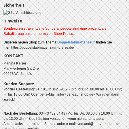
Sicherheit
Hinweise
Sonderpreise:
Eventuelle Sonderangebote sind eine prozentuale
Rabattierung unserer normalen Shop-Preise.
Unseren
neuen Shop zum Thema
Doppelstabmattenzaun
finden Sie
hier:
https://doppelstabmattenzaun-preise.de/
KONTAKT
Martina Kaiser
Markwerbener Str. 24e
06667 Weißenfels
Kunden Support:
Vor der Bestellung:
Tel.: 0172 342 691 9 - (Mo. bis Do. 08.00 bis 16.00 Uhr;
Fr. bis 13.00 Uhr)
Oder per e-Mail: info@der-zaunshop.de
- Wir rufen dann
zurück!
Nach der Bestellung:
03443 / 32 54 49 (Mo. bis Do. 08.00 bis 16.00 Uhr; Fr.
bis 13.00 Uhr) - Bitte häufiger versuchen wenn niemand rangeht -
Am einfachsten erreichen Sie uns unter e-mail: versand@der-zaunshop.de -
Wir rufen dann zurück!