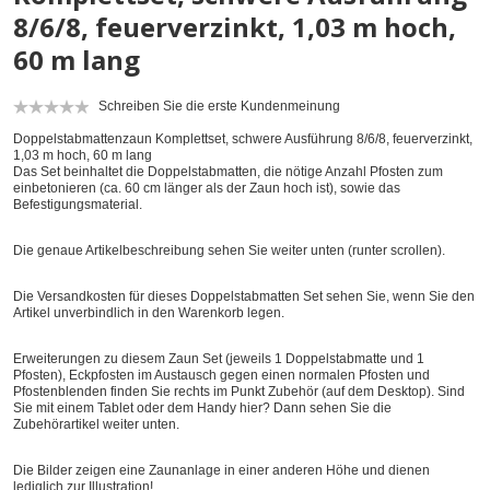
8/6/8, feuerverzinkt, 1,03 m hoch,
60 m lang
Schreiben Sie die erste Kundenmeinung
Doppelstabmattenzaun Komplettset, schwere Ausführung 8/6/8, feuerverzinkt,
1,03 m hoch, 60 m lang
Das Set beinhaltet die Doppelstabmatten, die nötige Anzahl Pfosten zum
einbetonieren (ca. 60 cm länger als der Zaun hoch ist), sowie das
Befestigungsmaterial.
Die genaue Artikelbeschreibung sehen Sie weiter unten (runter scrollen).
Die Versandkosten für dieses Doppelstabmatten Set sehen Sie, wenn Sie den
Artikel unverbindlich in den Warenkorb legen.
Erweiterungen zu diesem Zaun Set (jeweils 1 Doppelstabmatte und 1
Pfosten), Eckpfosten im Austausch gegen einen normalen Pfosten und
Pfostenblenden finden Sie rechts im Punkt Zubehör (auf dem Desktop). Sind
Sie mit einem Tablet oder dem Handy hier? Dann sehen Sie die
Zubehörartikel weiter unten.
Die Bilder zeigen eine Zaunanlage in einer anderen Höhe und dienen
lediglich zur Illustration!