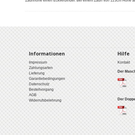
Zaunhöhe einen Eckverbinder. Bei einem Zaun von 123cm Höhe als
Informationen
Hilfe
Impressum
Kontakt
Zahlungsarten
Der Masch
Lieferung
Garantiebedingungen
Datenschutz
Bestellvorgang
AGB
Der Doppe
Widerrufsbelehrung