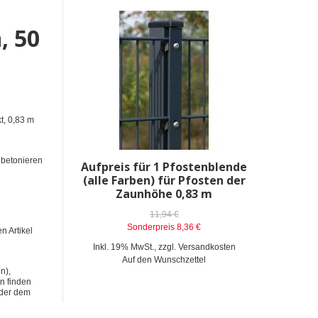
, 50
t, 0,83 m
nbetonieren
Aufpreis für 1 Pfostenblende
Erweit
(alle Farben) für Pfosten der
Pfos
Zaunhöhe 0,83 m
Dopp
11,94 €
Sonderpreis
8,36 €
n Artikel
Inkl. 19% MwSt.
,
zzgl.
Versandkosten
Inkl. 19%
Auf den Wunschzettel
A
n),
n finden
oder dem