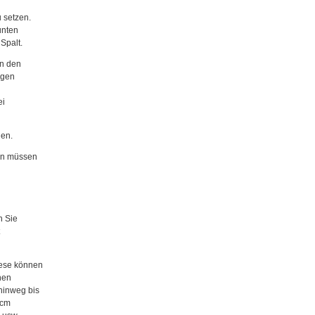
 setzen.
unten
Spalt.
in den
igen
ei
len.
ten müssen
n Sie
t
iese können
nen
hinweg bis
0cm