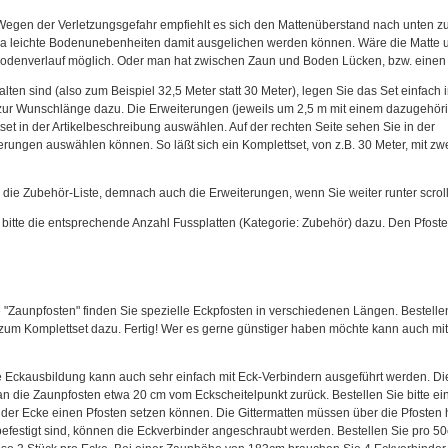
Wegen der Verletzungsgefahr empfiehlt es sich den Mattenüberstand nach unten zu
da leichte Bodenunebenheiten damit ausgelichen werden können. Wäre die Matte 
odenverlauf möglich. Oder man hat zwischen Zaun und Boden Lücken, bzw. einen 
ten sind (also zum Beispiel 32,5 Meter statt 30 Meter), legen Sie das Set einfach 
 zur Wunschlänge dazu. Die Erweiterungen (jeweils um 2,5 m mit einem dazugehör
t in der Artikelbeschreibung auswählen. Auf der rechten Seite sehen Sie in der
erungen auswählen können. So läßt sich ein Komplettset, von z.B. 30 Meter, mit zw
 die Zubehör-Liste, demnach auch die Erweiterungen, wenn Sie weiter runter scrol
ie bitte die entsprechende Anzahl Fussplatten (Kategorie: Zubehör) dazu. Den Pfos
e "Zaunpfosten" finden Sie spezielle Eckpfosten in verschiedenen Längen. Bestelle
zum Komplettset dazu. Fertig! Wer es gerne günstiger haben möchte kann auch mi
 Eckausbildung kann auch sehr einfach mit Eck-Verbindern ausgeführt werden. D
man die Zaunpfosten etwa 20 cm vom Eckscheitelpunkt zurück. Bestellen Sie bitte ei
 der Ecke einen Pfosten setzen können. Die Gittermatten müssen über die Pfosten 
efestigt sind, können die Eckverbinder angeschraubt werden. Bestellen Sie pro 5