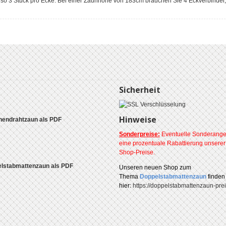
o 3 Stück pro Ecke. Bei einer Zaunhöhe von 183cm brauchen Sie 4 Eckverbinder,
Sicherheit
Hinweise
endrahtzaun als PDF
Sonderpreise:
Eventuelle Sonderange
eine prozentuale Rabattierung unsere
Shop-Preise.
lstabmattenzaun als PDF
Unseren
neuen Shop zum
Thema
Doppelstabmattenzaun
finden
hier:
https://doppelstabmattenzaun-prei