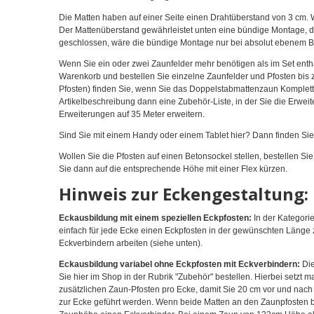
Die Matten haben auf einer Seite einen Drahtüberstand von 3 cm. 
Der Mattenüberstand gewährleistet unten eine bündige Montage, 
geschlossen, wäre die bündige Montage nur bei absolut ebenem B
Wenn Sie ein oder zwei Zaunfelder mehr benötigen als im Set enthal
Warenkorb und bestellen Sie einzelne Zaunfelder und Pfosten bis
Pfosten) finden Sie, wenn Sie das Doppelstabmattenzaun Komplettse
Artikelbeschreibung dann eine Zubehör-Liste, in der Sie die Erweit
Erweiterungen auf 35 Meter erweitern.
Sind Sie mit einem Handy oder einem Tablet hier? Dann finden Sie
Wollen Sie die Pfosten auf einen Betonsockel stellen, bestellen S
Sie dann auf die entsprechende Höhe mit einer Flex kürzen.
Hinweis zur Eckengestaltung:
Eckausbildung mit einem speziellen Eckpfosten:
In der Kategori
einfach für jede Ecke einen Eckpfosten in der gewünschten Länge 
Eckverbindern arbeiten (siehe unten).
Eckausbildung variabel ohne Eckpfosten mit Eckverbindern:
Die
Sie hier im Shop in der Rubrik "Zubehör" bestellen. Hierbei setzt 
zusätzlichen Zaun-Pfosten pro Ecke, damit Sie 20 cm vor und nach
zur Ecke geführt werden. Wenn beide Matten an den Zaunpfosten b