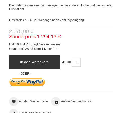
Die Bilder zeigen eine Zaunanlage in einer anderen Höhe und dienen ledigl
Illustration!
Lieferzeit: ca. 14 - 20 Werktage nach Zahlungseingang
2.175,00 €
Sonderpreis
1.294,13 €
Inkl. 19% MwSt.
,
zzgl.
Versandkosten
Grundpreis
25,88 €
pro 1 Meter (m)
In den Warenkorb
Menge
-ODER-
Auf den Wunschzettel
Auf die Vergleichsliste