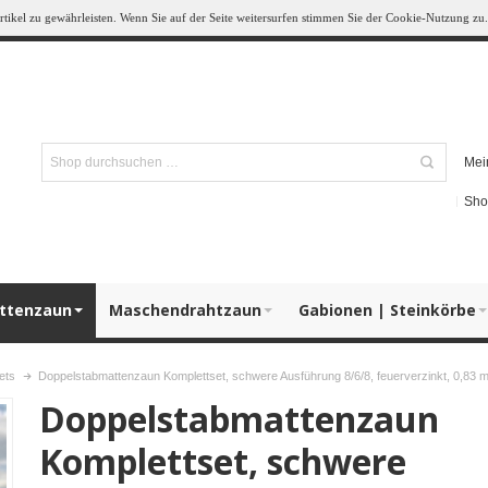
ikel zu gewährleisten. Wenn Sie auf der Seite weitersurfen stimmen Sie der Cookie-Nutzung zu.
Mei
Sho
ttenzaun
Maschendrahtzaun
Gabionen | Steinkörbe
ets
Doppelstabmattenzaun Komplettset, schwere Ausführung 8/6/8, feuerverzinkt, 0,83 m
Doppelstabmattenzaun
Komplettset, schwere