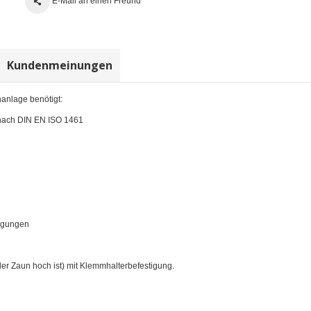
E-Mail an einen Freund
Kundenmeinungen
anlage benötigt:
 nach DIN EN ISO 1461
ngungen
er Zaun hoch ist) mit Klemmhalterbefestigung.