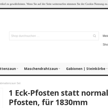
ikel zu gewährleisten. Wenn Sie auf der Seite weitersurfen stimmen Sie der Cookie-Nutzung zu.
Mei
Sho
ttenzaun
Maschendrahtzaun
Gabionen | Steinkörbe
tabmattenzaun Set
1 Eck-Pfosten statt norm
Pfosten, für 1830mm